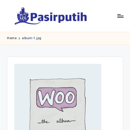
Skip
to
content
Home
album-1.jpg