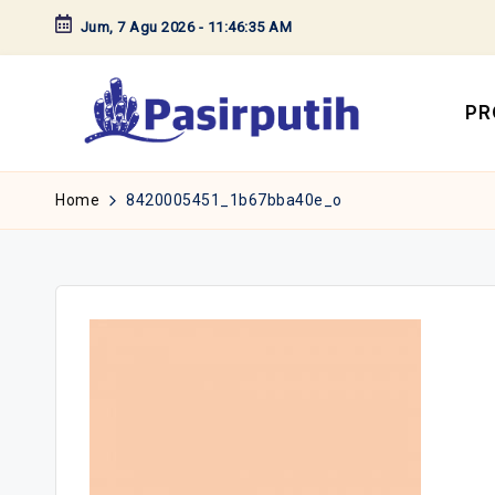
Jum, 7 Agu 2026
-
11:46:35 AM
Skip
to
content
PR
Home
8420005451_1b67bba40e_o