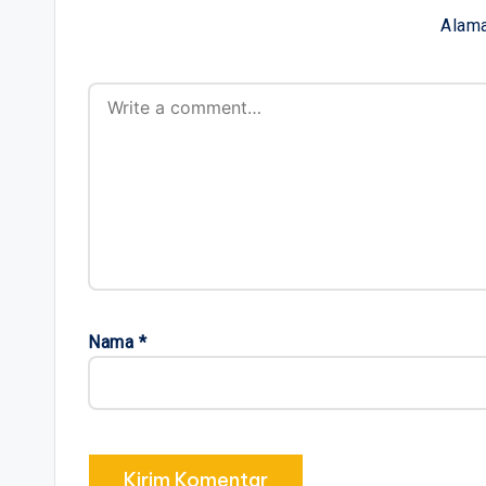
Alama
Nama
*