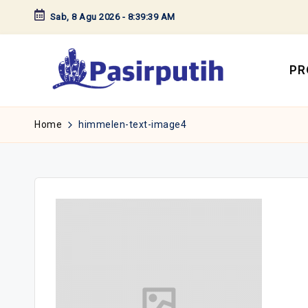
Sab, 8 Agu 2026
-
8:39:39 AM
Skip
to
content
PR
Home
himmelen-text-image4