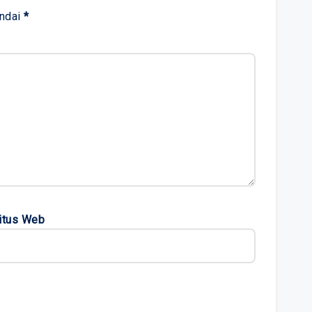
andai
*
itus Web