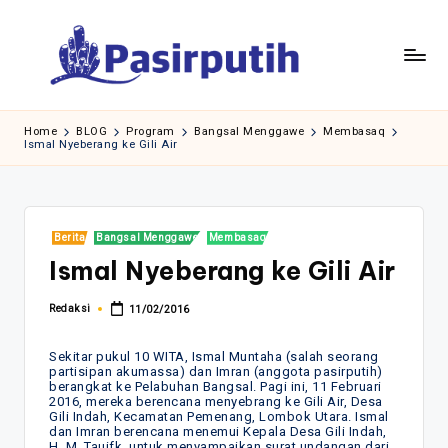
Skip
to
content
Home
BLOG
Program
Bangsal Menggawe
Membasaq
Ismal Nyeberang ke Gili Air
Posted
Berita
Bangsal Menggawe
Membasaq
in
Ismal Nyeberang ke Gili Air
Redaksi
11/02/2016
Posted
by
Sekitar pukul 10 WITA, Ismal Muntaha (salah seorang
partisipan akumassa) dan Imran (anggota pasirputih)
berangkat ke Pelabuhan Bangsal. Pagi ini, 11 Februari
2016, mereka berencana menyebrang ke Gili Air, Desa
Gili Indah, Kecamatan Pemenang, Lombok Utara. Ismal
dan Imran berencana menemui Kepala Desa Gili Indah,
H. M. Tauifk, untuk menyampaikan surat undangan dari