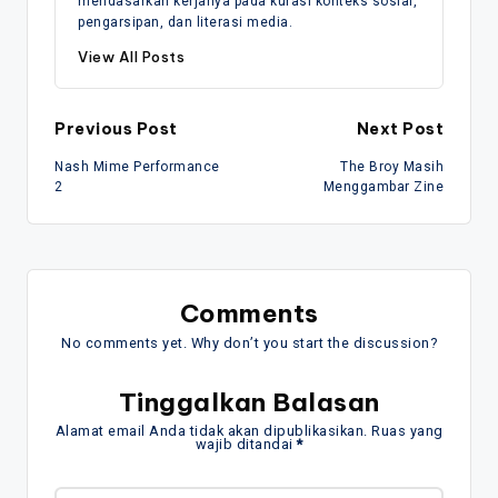
mendasarkan kerjanya pada kurasi konteks sosial,
pengarsipan, dan literasi media.
View All Posts
Post
Previous Post
Next Post
Nash Mime Performance
The Broy Masih
navigation
2
Menggambar Zine
Comments
No comments yet. Why don’t you start the discussion?
Tinggalkan Balasan
Alamat email Anda tidak akan dipublikasikan.
Ruas yang
wajib ditandai
*