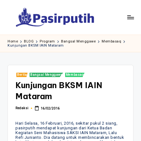
Skip
to
content
Home
BLOG
Program
Bangsal Menggawe
Membasaq
Kunjungan BKSM IAIN Mataram
Posted
Berita
Bangsal Menggawe
Membasaq
in
Kunjungan BKSM IAIN
Mataram
Redaksi
16/02/2016
Posted
by
Hari Selasa, 16 Februari, 2016, sekitar pukul 2 siang,
pasirputih mendapat kunjungan dari Ketua Badan
Kegiatan Seni Mahasiswa SAKSI IAIN Mataram, Lalu
Refi Junianto. Dia datang untuk membincarakan bentuk