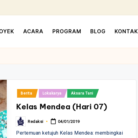
OYEK
ACARA
PROGRAM
BLOG
KONTAK
Posted
Berita
Lokakarya
Aksara Tani
in
Kelas Mendea (Hari 07)
Redaksi
04/01/2019
Posted
by
Pertemuan ketujuh Kelas Mendea: membingkai