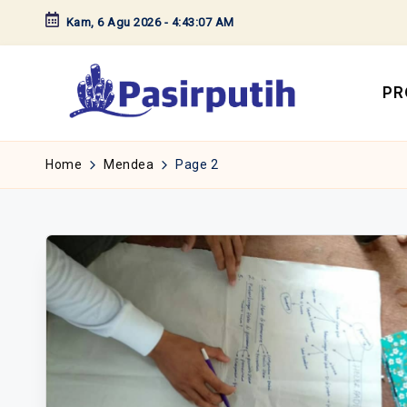
Kam, 6 Agu 2026
-
4:43:08 AM
Skip
to
content
PR
Home
Mendea
Page 2