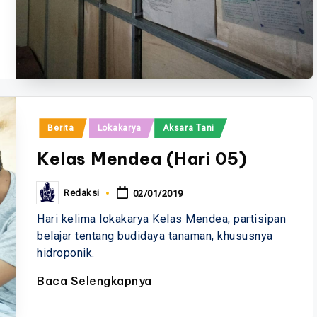
Posted
Berita
Lokakarya
Aksara Tani
in
Kelas Mendea (Hari 05)
Redaksi
02/01/2019
Posted
by
Hari kelima lokakarya Kelas Mendea, partisipan
belajar tentang budidaya tanaman, khususnya
hidroponik.
Baca Selengkapnya