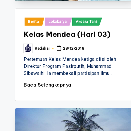
Posted
Berita
Lokakarya
Aksara Tani
in
Kelas Mendea (Hari 03)
Redaksi
28/12/2018
Posted
by
Pertemuan Kelas Mendea ketiga diisi oleh
Direktur Program Pasirputih, Muhammad
Sibawaihi. Ia membekali partisipan ilmu…
Baca Selengkapnya