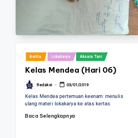
Posted
Berita
Lokakarya
Aksara Tani
in
Kelas Mendea (Hari 06)
Redaksi
03/01/2019
Posted
by
Kelas Mendea pertemuan keenam: menulis
ulang materi lokakarya ke atas kertas.
Baca Selengkapnya