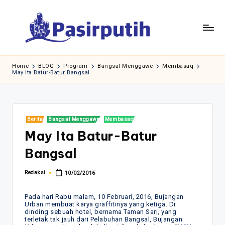
Skip
to
content
Home
BLOG
Program
Bangsal Menggawe
Membasaq
May Ita Batur-Batur Bangsal
Posted
Berita
Bangsal Menggawe
Membasaq
in
May Ita Batur-Batur
Bangsal
Redaksi
10/02/2016
Posted
by
Pada hari Rabu malam, 10 Februari, 2016, Bujangan
Urban membuat karya graffitinya yang ketiga. Di
dinding sebuah hotel, bernama Taman Sari, yang
terletak tak jauh dari Pelabuhan Bangsal, Bujangan