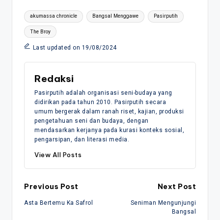
Tags:
akumassa chronicle
Bangsal Menggawe
Pasirputih
The Broy
Last updated on 19/08/2024
Redaksi
Pasirputih adalah organisasi seni-budaya yang
didirikan pada tahun 2010. Pasirputih secara
umum bergerak dalam ranah riset, kajian, produksi
pengetahuan seni dan budaya, dengan
mendasarkan kerjanya pada kurasi konteks sosial,
pengarsipan, dan literasi media.
View All Posts
Post
Previous Post
Next Post
Asta Bertemu Ka Safrol
Seniman Mengunjungi
navigation
Bangsal