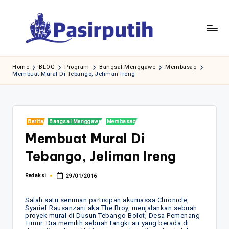
Skip
to
content
Home
BLOG
Program
Bangsal Menggawe
Membasaq
Membuat Mural Di Tebango, Jeliman Ireng
Posted
Berita
Bangsal Menggawe
Membasaq
in
Membuat Mural Di
Tebango, Jeliman Ireng
Redaksi
29/01/2016
Posted
by
Salah satu seniman partisipan akumassa Chronicle,
Syarief Rausanzani aka The Broy, menjalankan sebuah
proyek mural di Dusun Tebango Bolot, Desa Pemenang
Timur. Dia memilih sebuah tangki air yang berada di