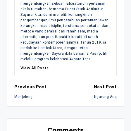
mengembangkan sebuah laboratorium pertanian
skala rumahan, bernama Pusat Studi Agrikultur
Sayurankita, demi meneliti kemungkinan
pengembangan ilmu pengetahuan pertanian lewat
kerangka lintas disiplin, terutama pendekatan dan
metode yang berasal dari ranah seni, media
alternatif, dan praktik-praktik kreatif di ranah
kebudayaan kontemporer lainnya. Tahun 2019, ia
pindah ke Lombok Utara, dengan tetap
mengembangkan Sayurankita bersama Pasirputih
melalui program kolaborasi Aksara Tani.
View All Posts
Post
Previous Post
Next Post
Menjeleng
Ngurung Aeq
navigation
Comments