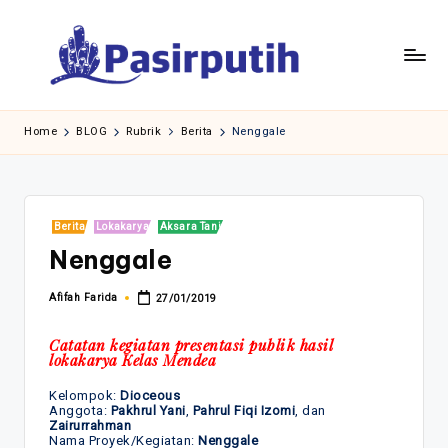
Skip
to
content
Home
BLOG
Rubrik
Berita
Nenggale
Posted
Berita
Lokakarya
Aksara Tani
in
Nenggale
Afifah Farida
27/01/2019
Posted
by
Catatan kegiatan presentasi publik hasil
lokakarya Kelas Mendea
Kelompok:
Dioceous
Anggota:
Pakhrul Yani
,
Pahrul Fiqi Izomi
, dan
Zairurrahman
Nama Proyek/Kegiatan:
Nenggale