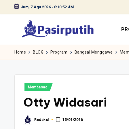
Jum, 7 Agu 2026
-
8:10:53 AM
Skip
to
content
PR
Home
BLOG
Program
Bangsal Menggawe
Mem
Posted
Membasaq
in
Otty Widasari
Redaksi
15/01/2016
Posted
by