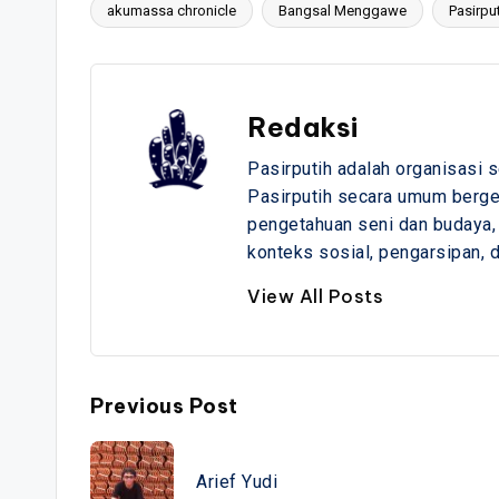
akumassa chronicle
Bangsal Menggawe
Pasirpu
Tags:
Redaksi
Pasirputih adalah organisasi 
Pasirputih secara umum bergera
pengetahuan seni dan budaya,
konteks sosial, pengarsipan, d
View All Posts
Post
Previous Post
navigation
Arief Yudi