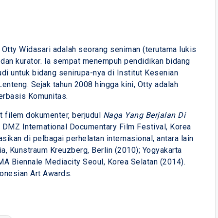
. Otty Widasari adalah seorang seniman (terutama lukis
is dan kurator. Ia sempat menempuh pendidikan bidang
udi untuk bidang senirupa-nya di Institut Kesenian
Lenteng. Sejak tahun 2008 hingga kini, Otty adalah
erbasis Komunitas.
t filem dokumenter, berjudul
Naga Yang Berjalan Di
h DMZ International Documentary Film Festival, Korea
sikan di pelbagai perhelatan internasional, antara lain
a, Kunstraum Kreuzberg, Berlin (2010); Yogyakarta
MA Biennale Mediacity Seoul, Korea Selatan (2014).
donesian Art Awards.