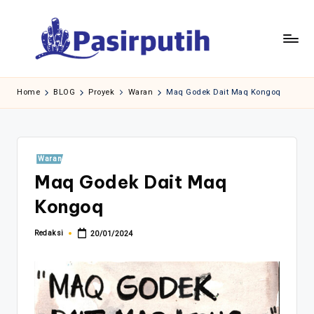
Skip
to
content
Home
BLOG
Proyek
Waran
Maq Godek Dait Maq Kongoq
Posted
Waran
in
Maq Godek Dait Maq
Kongoq
Redaksi
20/01/2024
Posted
by