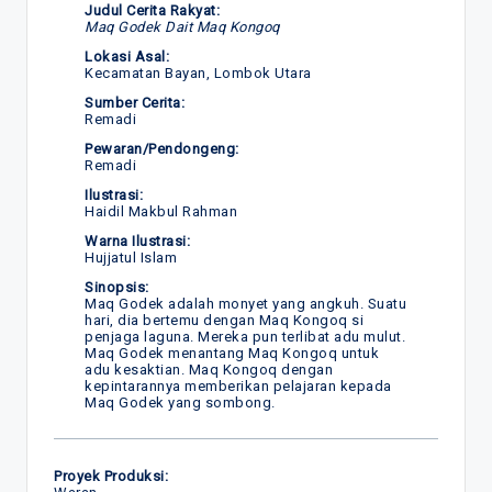
Judul Cerita Rakyat:
Maq Godek Dait Maq Kongoq
Lokasi Asal:
Kecamatan Bayan, Lombok Utara
Sumber Cerita:
Remadi
Pewaran/Pendongeng:
Remadi
Ilustrasi:
Haidil Makbul Rahman
Warna Ilustrasi:
Hujjatul Islam
Sinopsis:
Maq Godek adalah monyet yang angkuh. Suatu
hari, dia bertemu dengan Maq Kongoq si
penjaga laguna. Mereka pun terlibat adu mulut.
Maq Godek menantang Maq Kongoq untuk
adu kesaktian. Maq Kongoq dengan
kepintarannya memberikan pelajaran kepada
Maq Godek yang sombong.
Proyek Produksi: