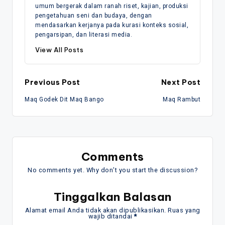
umum bergerak dalam ranah riset, kajian, produksi
pengetahuan seni dan budaya, dengan
mendasarkan kerjanya pada kurasi konteks sosial,
pengarsipan, dan literasi media.
View All Posts
Post
Previous Post
Next Post
Maq Godek Dit Maq Bango
Maq Rambut
navigation
Comments
No comments yet. Why don’t you start the discussion?
Tinggalkan Balasan
Alamat email Anda tidak akan dipublikasikan.
Ruas yang
wajib ditandai
*