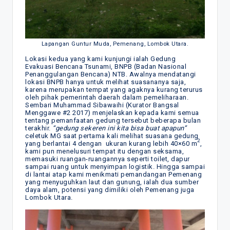
Lapangan Guntur Muda, Pemenang, Lombok Utara.
Lokasi kedua yang kami kunjungi ialah Gedung
Evakuasi Bencana Tsunami, BNPB (Badan Nasional
Penanggulangan Bencana) NTB. Awalnya mendatangi
lokasi BNPB hanya untuk melihat suasananya saja,
karena merupakan tempat yang agaknya kurang terurus
oleh pihak pemerintah daerah dalam pemeliharaan.
Sembari Muhammad Sibawaihi (Kurator Bangsal
Menggawe #2 2017) menjelaskan kepada kami semua
tentang pemanfaatan gedung tersebut beberapa bulan
terakhir.
“gedung sekeren ini kita bisa buat apapun”
celetuk MG saat pertama kali melihat suasana gedung
2
yang berlantai 4 dengan ukuran kurang lebih 40×60 m
,
kami pun menelusuri tempat itu dengan seksama,
memasuki ruangan-ruangannya seperti toilet, dapur
sampai ruang untuk menyimpan logistik. Hingga sampai
di lantai atap kami menikmati pemandangan Pemenang
yang menyuguhkan laut dan gunung, ialah dua sumber
daya alam, potensi yang dimiliki oleh Pemenang juga
Lombok Utara.