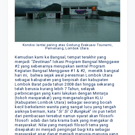
Kondisi lantai paling atas Gedung Evakuasi Tsunami,
Pemenang, Lombok Utara.
Kemudian kami ke Bangsal, tempat terakhir yang
menjadi
“Destinasi
” lokasi Program Bangsal Menggawe
#2 yang sebenarnya merupakan sentral Program
Kegiatan Bangsal Menggawe #1 & #2, menelik bangsal
hari ini, bahwa sejak awal peresmian Lombok Utara
sebagai kabupaten yang berpisah dari kabupaten
Lombok Barat pada tahun 2008 dan hingga sekarang
telah berusia kurang lebih 7 Tahun, selayak
perbincangan yang kami lakukan dengan Mintarja
(tokoh masyarakat) yang menganalogikan KLU
(Kabupaten Lombok Utara) sebagai seorang bocah
kecil berkelamin wanita yang sangat lucu yang tengah
asiknya bermain, kata “
Si’ Si’ O Bungkuk
” ini pun terbit
dari pembacaan tersebut namun syarat akan filosofi-
filosofi adab dan tata krama baik yang mengakar di
masyarakat. Nilai yang menjadi filosofi tema yang
disepakati ini menjadi pengingat bagi kita sebagai
masyarakat agar dapat menjadi manusia-manusia yang