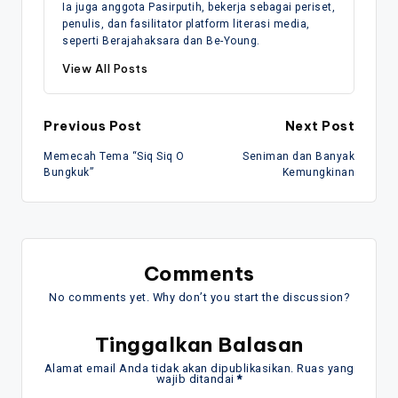
Ia juga anggota Pasirputih, bekerja sebagai periset,
penulis, dan fasilitator platform literasi media,
seperti Berajahaksara dan Be-Young.
View All Posts
Post
Previous Post
Next Post
Memecah Tema “Siq Siq O
Seniman dan Banyak
navigation
Bungkuk”
Kemungkinan
Comments
No comments yet. Why don’t you start the discussion?
Tinggalkan Balasan
Alamat email Anda tidak akan dipublikasikan.
Ruas yang
wajib ditandai
*