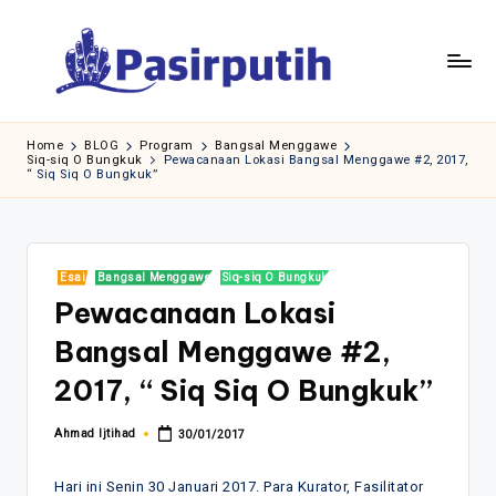
Skip
to
content
Home
BLOG
Program
Bangsal Menggawe
Siq-siq O Bungkuk
Pewacanaan Lokasi Bangsal Menggawe #2, 2017,
“ Siq Siq O Bungkuk”
Posted
Esai
Bangsal Menggawe
Siq-siq O Bungkuk
in
Pewacanaan Lokasi
Bangsal Menggawe #2,
2017, “ Siq Siq O Bungkuk”
Ahmad Ijtihad
30/01/2017
Posted
by
Hari ini Senin 30 Januari 2017. Para Kurator, Fasilitator