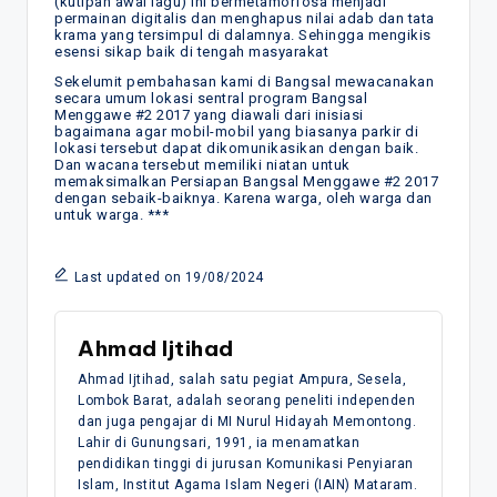
(kutipan awal lagu) ini bermetamorfosa menjadi
permainan digitalis dan menghapus nilai adab dan tata
krama yang tersimpul di dalamnya. Sehingga mengikis
esensi sikap baik di tengah masyarakat
Sekelumit pembahasan kami di Bangsal mewacanakan
secara umum lokasi sentral program Bangsal
Menggawe #2 2017 yang diawali dari inisiasi
bagaimana agar mobil-mobil yang biasanya parkir di
lokasi tersebut dapat dikomunikasikan dengan baik.
Dan wacana tersebut memiliki niatan untuk
memaksimalkan Persiapan Bangsal Menggawe #2 2017
dengan sebaik-baiknya. Karena warga, oleh warga dan
untuk warga. ***
Last updated on 19/08/2024
Ahmad Ijtihad
Ahmad Ijtihad, salah satu pegiat Ampura, Sesela,
Lombok Barat, adalah seorang peneliti independen
dan juga pengajar di MI Nurul Hidayah Memontong.
Lahir di Gunungsari, 1991, ia menamatkan
pendidikan tinggi di jurusan Komunikasi Penyiaran
Islam, Institut Agama Islam Negeri (IAIN) Mataram.