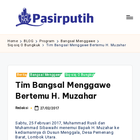
Skip
to
content
Home
BLOG
Program
Bangsal Menggawe
Siq-siq O Bungkuk
Tim Bangsal Menggawe Bertemu H. Muzahar
Posted
Berita
Bangsal Menggawe
Siq-siq O Bungkuk
in
Tim Bangsal Menggawe
Bertemu H. Muzahar
Redaksi
27/02/2017
Posted
by
Sabtu, 25 Februari 2017, Muhammad Rusli dan
Muhammad Sibawaihi menemui Bapak H. Muzahar ke
kediamannya di Dusun Menggala, Desa Pemenang
Barat, Lombok Utara.