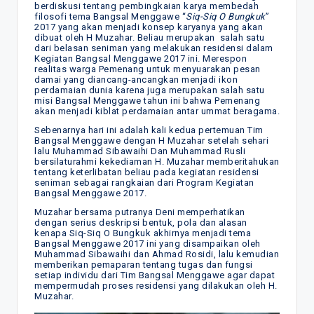
berdiskusi tentang pembingkaian karya membedah
filosofi tema Bangsal Menggawe “
Siq-Siq O Bungkuk
”
2017 yang akan menjadi konsep karyanya yang akan
dibuat oleh H Muzahar. Beliau merupakan salah satu
dari belasan seniman yang melakukan residensi dalam
Kegiatan Bangsal Menggawe 2017 ini. Merespon
realitas warga Pemenang untuk menyuarakan pesan
damai yang diancang-ancangkan menjadi ikon
perdamaian dunia karena juga merupakan salah satu
misi Bangsal Menggawe tahun ini bahwa Pemenang
akan menjadi kiblat perdamaian antar ummat beragama.
Sebenarnya hari ini adalah kali kedua pertemuan Tim
Bangsal Menggawe dengan H Muzahar setelah sehari
lalu Muhammad Sibawaihi Dan Muhammad Rusli
bersilaturahmi kekediaman H. Muzahar memberitahukan
tentang keterlibatan beliau pada kegiatan residensi
seniman sebagai rangkaian dari Program Kegiatan
Bangsal Menggawe 2017.
Muzahar bersama putranya Deni memperhatikan
dengan serius deskripsi bentuk, pola dan alasan
kenapa Siq-Siq O Bungkuk akhirnya menjadi tema
Bangsal Menggawe 2017 ini yang disampaikan oleh
Muhammad Sibawaihi dan Ahmad Rosidi, lalu kemudian
memberikan pemaparan tentang tugas dan fungsi
setiap individu dari Tim Bangsal Menggawe agar dapat
mempermudah proses residensi yang dilakukan oleh H.
Muzahar.