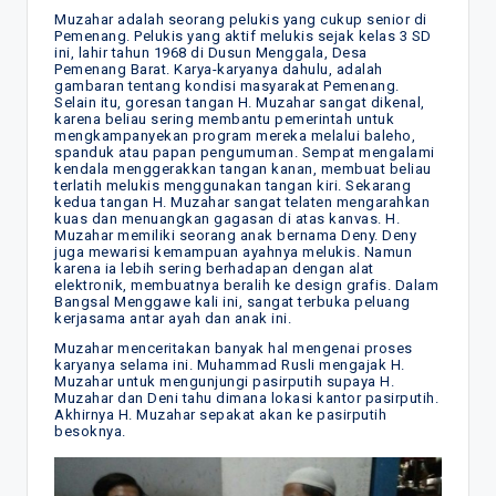
Muzahar adalah seorang pelukis yang cukup senior di
Pemenang. Pelukis yang aktif melukis sejak kelas 3 SD
ini, lahir tahun 1968 di Dusun Menggala, Desa
Pemenang Barat. Karya-karyanya dahulu, adalah
gambaran tentang kondisi masyarakat Pemenang.
Selain itu, goresan tangan H. Muzahar sangat dikenal,
karena beliau sering membantu pemerintah untuk
mengkampanyekan program mereka melalui baleho,
spanduk atau papan pengumuman. Sempat mengalami
kendala menggerakkan tangan kanan, membuat beliau
terlatih melukis menggunakan tangan kiri. Sekarang
kedua tangan H. Muzahar sangat telaten mengarahkan
kuas dan menuangkan gagasan di atas kanvas. H.
Muzahar memiliki seorang anak bernama Deny. Deny
juga mewarisi kemampuan ayahnya melukis. Namun
karena ia lebih sering berhadapan dengan alat
elektronik, membuatnya beralih ke design grafis. Dalam
Bangsal Menggawe kali ini, sangat terbuka peluang
kerjasama antar ayah dan anak ini.
Muzahar menceritakan banyak hal mengenai proses
karyanya selama ini. Muhammad Rusli mengajak H.
Muzahar untuk mengunjungi pasirputih supaya H.
Muzahar dan Deni tahu dimana lokasi kantor pasirputih.
Akhirnya H. Muzahar sepakat akan ke pasirputih
besoknya.