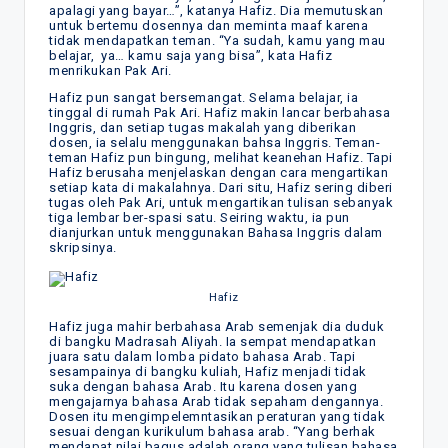
apalagi yang bayar…”, katanya Hafiz. Dia memutuskan
untuk bertemu dosennya dan meminta maaf karena
tidak mendapatkan teman. “Ya sudah, kamu yang mau
belajar, ya… kamu saja yang bisa”, kata Hafiz
menrikukan Pak Ari.
Hafiz pun sangat bersemangat. Selama belajar, ia
tinggal di rumah Pak Ari. Hafiz makin lancar berbahasa
Inggris, dan setiap tugas makalah yang diberikan
dosen, ia selalu menggunakan bahsa Inggris. Teman-
teman Hafiz pun bingung, melihat keanehan Hafiz. Tapi
Hafiz berusaha menjelaskan dengan cara mengartikan
setiap kata di makalahnya. Dari situ, Hafiz sering diberi
tugas oleh Pak Ari, untuk mengartikan tulisan sebanyak
tiga lembar ber-spasi satu. Seiring waktu, ia pun
dianjurkan untuk menggunakan Bahasa Inggris dalam
skripsinya.
Hafiz
Hafiz juga mahir berbahasa Arab semenjak dia duduk
di bangku Madrasah Aliyah. Ia sempat mendapatkan
juara satu dalam lomba pidato bahasa Arab. Tapi
sesampainya di bangku kuliah, Hafiz menjadi tidak
suka dengan bahasa Arab. Itu karena dosen yang
mengajarnya bahasa Arab tidak sepaham dengannya.
Dosen itu mengimpelemntasikan peraturan yang tidak
sesuai dengan kurikulum bahasa arab. “Yang berhak
mendapat nilai bagus adalah orang yang tulisan bahasa