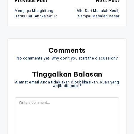
Post
Previous Post
Next Post
Mengapa Menghitung
IAIN: Dari Masalah Kecil,
navigation
Harus Dari Angka Satu?
Sampai Masalah Besar
Comments
No comments yet. Why don’t you start the discussion?
Tinggalkan Balasan
Alamat email Anda tidak akan dipublikasikan.
Ruas yang
wajib ditandai
*