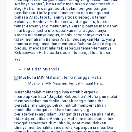
Arabnya bagus”, kata Hafiz menirukan dosen tersebut.
Bagi Hafiz, ini sangat buruk dalam pengembangan
pendidikan. Hafiz pandai membaca dan menguasai
bahasa Arab, tapi tulisannya tidak sebagus teman
kelasnya. Akhirnya Hafiz kecewa dengan itu, karena
teman-teman yang menurutnya kurang pantas mendapat
nilai bagus, justru mendapatkan nilai bagus hanya
karena tulisannya bagus, meski sebenarnya mereka
tidak memahami Bahasa Arab. Sedangkan Hafiz, yang
mampu menguasai dan membaca Bahasa Arab dengan
bagus, mendapat nilai tak sebagus teman-temannya.
Kekecewaan Hafiz pada dosen itu sangat luar biasa.
***
Hafiz dan Musholla
Musholla IAIN Mataram, tempat tinggal Hafiz.
Musholla telah memanggilnya untuk bergerak
menerapkan kata “Jagalah Kebersihan”. Hafiz pun mulai
membersihkan musholla. Sudah sangat lama dia
bersabar menunggu pihak institut memperhatikan
musholla sebagai ciri khas kampus yang
berlatarbelakang islam. Sangat disayangkan jika hal itu
tidak diperhatikan. Akhirnya, Hafiz memutuskan untuk
tinggal sementara di musholla, agar memudahkan
dirinya membersihkan musholla kapanpun ia mau. Dia
mencoba membuat surat lamaran untuk melegalitaskan