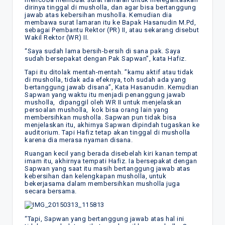
dirinya tinggal di musholla, dan agar bisa bertanggung
jawab atas kebersihan musholla. Kemudian dia
membawa surat lamaran itu ke Bapak Hasanudin M.Pd,
sebagai Pembantu Rektor (PR) II, atau sekarang disebut
Wakil Rektor (WR) II.
“Saya sudah lama bersih-bersih di sana pak. Saya
sudah bersepakat dengan Pak Sapwan”, kata Hafiz.
Tapi itu ditolak mentah-mentah. ”kamu aktif atau tidak
di musholla, tidak ada efeknya, toh sudah ada yang
bertanggung jawab disana”, Kata Hasanudin. Kemudian
Sapwan yang waktu itu menjadi penanggung jawab
musholla, dipanggil oleh WR II untuk menjelaskan
persoalan musholla, kok bisa orang lain yang
membersihkan musholla. Sapwan pun tidak bisa
menjelaskan itu, akhirnya Sapwan dipindah tugaskan ke
auditorium. Tapi Hafiz tetap akan tinggal di musholla
karena dia merasa nyaman disana.
Ruangan kecil yang berada disebelah kiri kanan tempat
imam itu, akhirnya tempati Hafiz. Ia bersepakat dengan
Sapwan yang saat itu masih bertanggung jawab atas
kebersihan dan kelengkapan musholla, untuk
bekerjasama dalam membersihkan musholla juga
secara bersama.
“Tapi, Sapwan yang bertanggung jawab atas hal ini