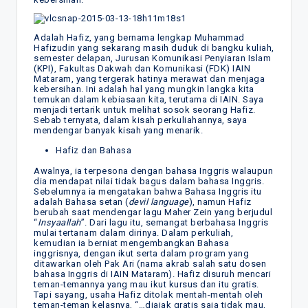
Adalah Hafiz, yang bernama lengkap Muhammad
Hafizudin yang sekarang masih duduk di bangku kuliah,
semester delapan, Jurusan Komunikasi Penyiaran Islam
(KPI), Fakultas Dakwah dan Komunikasi (FDK) IAIN
Mataram, yang tergerak hatinya merawat dan menjaga
kebersihan. Ini adalah hal yang mungkin langka kita
temukan dalam kebiasaan kita, terutama di IAIN. Saya
menjadi tertarik untuk melihat sosok seorang Hafiz.
Sebab ternyata, dalam kisah perkuliahannya, saya
mendengar banyak kisah yang menarik.
Hafiz dan Bahasa
Awalnya, ia terpesona dengan bahasa Inggris walaupun
dia mendapat nilai tidak bagus dalam bahasa Inggris.
Sebelumnya ia mengatakan bahwa Bahasa Inggris itu
adalah Bahasa setan (
devil
language
), namun Hafiz
berubah saat mendengar lagu Maher Zein yang berjudul
“
Insyaallah
”. Dari lagu itu, semangat berbahasa Inggris
mulai tertanam dalam dirinya. Dalam perkuliah,
kemudian ia berniat mengembangkan Bahasa
inggrisnya, dengan ikut serta dalam program yang
ditawarkan oleh Pak Ari (nama akrab salah satu dosen
bahasa Inggris di IAIN Mataram). Hafiz disuruh mencari
teman-temannya yang mau ikut kursus dan itu gratis.
Tapi sayang, usaha Hafiz ditolak mentah-mentah oleh
teman-teman kelasnya, “…diajak gratis saja tidak mau,