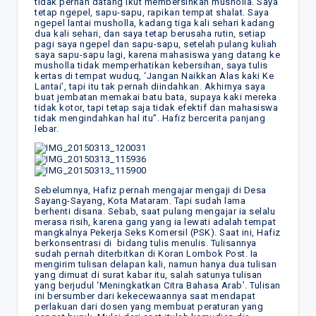
tidak pernah datang ikut membersihkan musholla. Saya
tetap ngepel, sapu-sapu, rapikan tempat shalat. Saya
ngepel lantai musholla, kadang tiga kali sehari kadang
dua kali sehari, dan saya tetap berusaha rutin, setiap
pagi saya ngepel dan sapu-sapu, setelah pulang kuliah
saya sapu-sapu lagi, karena mahasiswa yang datang ke
musholla tidak memperhatikan kebersihan, saya tulis
kertas di tempat wuduq, ‘Jangan Naikkan Alas kaki Ke
Lantai’, tapi itu tak pernah diindahkan. Akhirnya saya
buat jembatan memakai batu bata, supaya kaki mereka
tidak kotor, tapi tetap saja tidak efektif dan mahasiswa
tidak mengindahkan hal itu”. Hafiz bercerita panjang
lebar.
Sebelumnya, Hafiz pernah mengajar mengaji di Desa
Sayang-Sayang, Kota Mataram. Tapi sudah lama
berhenti disana. Sebab, saat pulang mengajar ia selalu
merasa risih, karena gang yang ia lewati adalah tempat
mangkalnya Pekerja Seks Komersil (PSK). Saat ini, Hafiz
berkonsentrasi di bidang tulis menulis. Tulisannya
sudah pernah diterbitkan di Koran Lombok Post. Ia
mengirim tulisan delapan kali, namun hanya dua tulisan
yang dimuat di surat kabar itu, salah satunya tulisan
yang berjudul ‘Meningkatkan Citra Bahasa Arab’. Tulisan
ini bersumber dari kekecewaannya saat mendapat
perlakuan dari dosen yang membuat peraturan yang