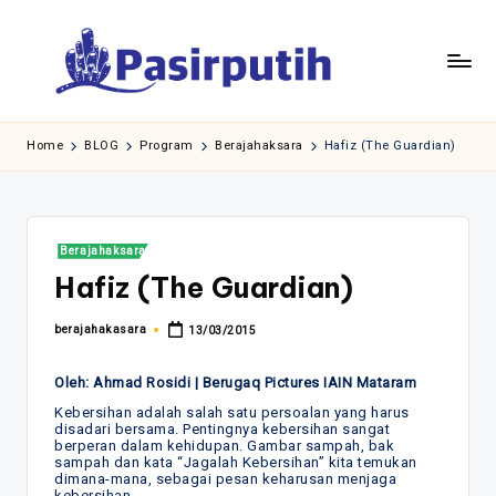
Skip
to
content
Home
BLOG
Program
Berajahaksara
Hafiz (The Guardian)
Posted
Berajahaksara
in
Hafiz (The Guardian)
berajahakasara
13/03/2015
Posted
by
Oleh: Ahmad Rosidi | Berugaq Pictures IAIN Mataram
Kebersihan adalah salah satu persoalan yang harus
disadari bersama. Pentingnya kebersihan sangat
berperan dalam kehidupan. Gambar sampah, bak
sampah dan kata “Jagalah Kebersihan” kita temukan
dimana-mana, sebagai pesan keharusan menjaga
kebersihan.