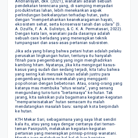
Andriansyah, dkk. (2021), wanatani adalah sebuah
pendekatan terencana yang, di samping menyadari
produktivitas lahan, lebih menekankan aspek
perlindungan berkelanjutan terhadap hutan, yaitu
dengan “mempertahankan keanekaragaman hayati,
ekosistem sehat, serta konservasi tanah dan udara” (S.
A. Dzulfa, F. A. A. Sulistyo, & C. K. A. Permatasari, 2022).
Dengan kata lain, wanatani pada dasarnya adalah
sebuah cara berladang yang menerapkan teknik
tumpangsari dan asas-asas pertanian subsisten.
Jika ada yang bilang bahwa petani hutan adalah pelaku
perusakan lingkungan hutan, tentunya itu hanyalah
fitnah para pengembang yang ingin menghadirkan
kambing hitam. Nyatanya, jika kita mengingat kasus-
kasus yang sudah dan sedang terjadi, kita tahu bahwa
yang sering kali merusak hutan adalah justru para
pengembang karena merekalah yang mengganti
popohonan dengan bebetonan. Atau, orang-orang yang
katanya mau membuka “situs wisata”, yang senang
mengundang turis-turis “bertamasya” ke hutan. Tak
jarang, kita saksikan pula bagaimana kegiatan-kegiatan
“mempariwisatakan” hutan semacam itu malah
mendatangkan masalah baru: sampah kota berpindah
ke hutan.
KTH Mekar Sari, sebagaimana yang saya lihat sendiri
kala itu, atau yang saya dengar ceritanya dari teman-
teman Pasirputih, melakukan kegiatan-kegiatan
pertanian yang menerapkan prinsip-prinsip wanatani.
Mereka juga melakukan hal-hal di luar kegiatan