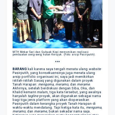
MTH Mekar Sari dan Gubuak Kopi meresmikan realisasi
pembuatan awig-awig hutan Kerujuk. (Foto: arsip Pasirputih).
***
BARANG
kali karena saya tengah menata ulang
website
Pasirputih, yang konsekuensinya juga menata ulang
arsip portfolio organisasi ini, saya jadi memikirkan
istilah-istilah Sasaq yang digunakan dalam proyek
Tanah Harapan:
mengoma
,
meramo
, dan
merame
.
Akhirnya, setelah berdiskusi dengan Siba, Oka, dan
Khalid kemarin malam, tiga kata tersebut, yang awalnya
hanyalah
tagline
proyek, akan digunakan sebagai nama
bagi tiga jenis platform yang akan dioperasikan
Pasirputih dalam kerangka proyek Tanah Harapan di
waktu-waktu mendatang. Tapi ketiga kata itu,
mengoma
,
meramo
, dan
merame
, bukan sekadar nama saja.