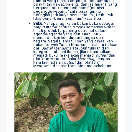
bambu yang tertiup angin (pohon bambu itu
dirakiti tali kawat, kaleng, dan jas hujan), yang
berguna untuk mengusir hama (monyet
peganggu kebun). “Ente bayangin itu
dibingkai jadi karya seni instalasi, Heib! Pak
Idris benar-benar seniman,” kata Siba.
Buku
. Ya, apa lagi kalau bukan buku sebagai
output
utama sebuah proyek kemasyarakatan.
Inilah produk terpenting dan final dalam
agenda-agenda yang bertujuan untuk
mencerdaskan kehidupan bangsa dan
negara. Segala jenis tulisan yang dihasilkan
dalam proyek Tanah Harapan, entah itu tulisan
dari
Jurnal Mengoma
ataupun tulisan dari
kategori esai-esai ilmiah, jika dikumpulkan
menjadi buku, maka akan menjadi
output
dari
platform Meramo. Buku
Memataq
, dengan
kata lain, adalah
output
dari platform
Mengoma dan platform Meramo sekaligus.