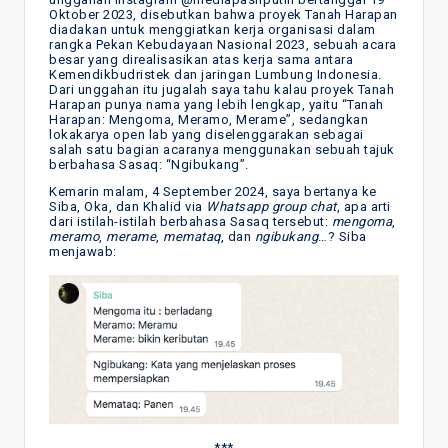
Oktober 2023, disebutkan bahwa proyek Tanah Harapan
diadakan untuk menggiatkan kerja organisasi dalam
rangka Pekan Kebudayaan Nasional 2023, sebuah acara
besar yang direalisasikan atas kerja sama antara
Kemendikbudristek dan jaringan Lumbung Indonesia.
Dari unggahan itu jugalah saya tahu kalau proyek Tanah
Harapan punya nama yang lebih lengkap, yaitu “Tanah
Harapan: Mengoma, Meramo, Merame”, sedangkan
lokakarya open lab yang diselenggarakan sebagai
salah satu bagian acaranya menggunakan sebuah tajuk
berbahasa Sasaq: “Ngibukang”.
Kemarin malam, 4 September 2024, saya bertanya ke
Siba, Oka, dan Khalid via
Whatsapp group chat
, apa arti
dari istilah-istilah berbahasa Sasaq tersebut:
mengoma
,
meramo
,
merame
,
memataq
, dan
ngibukang
…? Siba
menjawab:
***