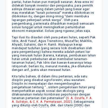
pantai, hutan-hutan pun menjadi sasaran. Area-area ini
didekati banyak investor dan pengusaha; para pemilik
aslinya ditawari uang dalam jumlah yang besar agar
mau merelakan “tanah potensial” mereka dibikinkan ini
dibikinkan itu, dengan iming-iming “demi membuka
lapangan pekerjaan untuk warga”. Oleh para
pengembang, pariwisata dihadirkan menjadi semacam
solusi tunggal untuk meningkatkan pertumbuhan
ekonomi masyarakat. Solusi yang ngawur, jelas saja.
Tapi ilusi itu disadari oleh para petani hutan, seperti Pak
Idris, Andi Yusuf, Agus Transitono, Muzaffar, Mukhlis,
Ahyadi, Suhaimi, dan H. Ramli. Walaupun kerap
mendapat tuduhan (yang secara licik disebarkan oleh
para pengembang) bahwa mereka adalah petani liar
yang merusak hutan (karena, katanya, pembukaan lahan
hutan untuk perkebunan akan membabat tanaman-
tanaman hutan), Pak Idris dan kawan-kawannya tetap
istiqomah: bertani itu, menurut mereka, jika dilakukan
dengan arif, justru akan merawat hutan.
Kita tahu bahwa, di dalam ilmu pertanian, ada satu
disiplin yang disebut agroforestri, atau wanatani.
Disiplin ini mempelajari dan mengembangkan
pengetahuan tentang “…sistem pengelolaan hutan yang
memperhatikan aspek sosial dan ekologis yang
dilaksanakan melalui kombinasi pepohonan dengan
tanaman pertanian dan peternakan” (
S. A. Dzulfa, F. A.
A. Sulistyo, & C. K. A. Permatasari, 2022
). Sebagaimana
yang dikutip oleh Dzulfa, dkk. dari Utami (2003) dan