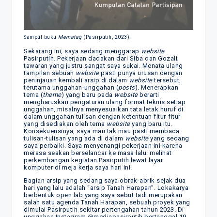
Sampul buku
Memataq
(Pasirputih, 2023).
Sekarang ini, saya sedang menggarap
website
Pasirputih. Pekerjaan dadakan dari Siba dan Gozali;
tawaran yang justru sangat saya sukai. Menata ulang
tampilan sebuah
website
pasti punya urusan dengan
peninjauan kembali arsip di dalam
website
tersebut,
terutama unggahan-unggahan (
posts
). Menerapkan
tema (
theme
) yang baru pada
website
berarti
mengharuskan pengaturan ulang format teknis setiap
unggahan, misalnya menyesuaikan tata letak huruf di
dalam unggahan tulisan dengan ketentuan fitur-fitur
yang disediakan oleh tema
website
yang baru itu.
Konsekuensinya, saya mau tak mau pasti membaca
tulisan-tulisan yang ada di dalam
website
yang sedang
saya perbaiki. Saya menyenangi pekerjaan ini karena
merasa seakan berselancar ke masa lalu: melihat
perkembangan kegiatan Pasirputih lewat layar
komputer di meja kerja saya hari ini.
Bagian arsip yang sedang saya obrak-abrik sejak dua
hari yang lalu adalah “arsip Tanah Harapan”. Lokakarya
berbentuk open lab yang saya sebut tadi merupakan
salah satu agenda Tanah Harapan, sebuah proyek yang
dimulai Pasirputih sekitar pertengahan tahun 2023. Di
unggahan Instagram @mediapasirputih bertanggal 19