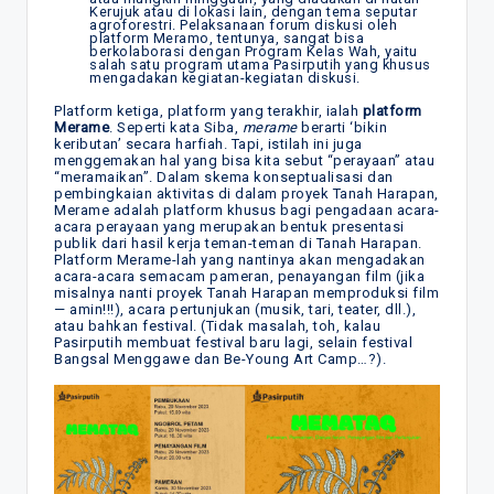
Kerujuk atau di lokasi lain, dengan tema seputar
agroforestri. Pelaksanaan forum diskusi oleh
platform Meramo, tentunya, sangat bisa
berkolaborasi dengan Program Kelas Wah, yaitu
salah satu program utama Pasirputih yang khusus
mengadakan kegiatan-kegiatan diskusi.
Platform ketiga, platform yang terakhir, ialah
platform
Merame
. Seperti kata Siba,
merame
berarti ‘bikin
keributan’ secara harfiah. Tapi, istilah ini juga
menggemakan hal yang bisa kita sebut “perayaan” atau
“meramaikan”. Dalam skema konseptualisasi dan
pembingkaian aktivitas di dalam proyek Tanah Harapan,
Merame adalah platform khusus bagi pengadaan acara-
acara perayaan yang merupakan bentuk presentasi
publik dari hasil kerja teman-teman di Tanah Harapan.
Platform Merame-lah yang nantinya akan mengadakan
acara-acara semacam pameran, penayangan film (jika
misalnya nanti proyek Tanah Harapan memproduksi film
— amin!!!), acara pertunjukan (musik, tari, teater, dll.),
atau bahkan festival. (Tidak masalah, toh, kalau
Pasirputih membuat festival baru lagi, selain festival
Bangsal Menggawe dan Be-Young Art Camp…?).