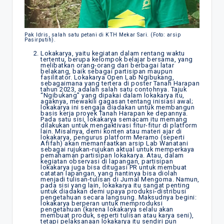
Pak Idris, salah satu petani di KTH Mekar Sari. (Foto: arsip
Pasirputih).
Lokakarya, yaitu kegiatan dalam rentang waktu
tertentu, berupa kelompok belajar bersama, yang
melibatkan orang-orang dari berbagai latar
belakang, baik sebagai partisipan maupun
fasilitator. Lokakarya Open Lab Ngibukang,
sebagaimana yang tertera di poster Tanah Harapan
tahun 2023, adalah salah satu contohnya. Tajuk
“Ngibukang” yang dipakai dalam lokakarya itu,
agaknya, mewakili gagasan tentang inisiasi awal;
lokakarya ini sengaja diadakan untuk membangun
basis kerja proyek Tanah Harapan ke depannya.
Pada satu sisi, lokakarya semacam itu memang
dilakukan untuk mengaktivasi fitur-fitur di platform
lain. Misalnya, demi konten atau materi ajar di
lokakarya, pengurus platform Meramo (seperti
Afifah) akan memanfaatkan arsip Lab Wanatani
sebagai rujukan-rujukan aktual untuk memperkaya
pemahaman partisipan lokakarya. Atau, dalam
kegiatan observasi di lapangan, partisipan
lokakarya juga bisa ditugasi PR untuk membuat
catatan lapangan, yang nantinya bisa diolah
menjadi tulisan-tulisan di Jurnal Mengoma. Namun,
pada sisi yang lain, lokakarya itu sangat penting
untuk diadakan demi upaya produksi-distribusi
pengetahuan secara langsung. Maksudnya begini:
lokakarya berperan untuk memproduksi
pengetahuan (karena lokakarya selalu akan
membuat produk, seperti tulisan atau karya seni),
tetapi pelaksanaan lokakarya itu sendiri pun