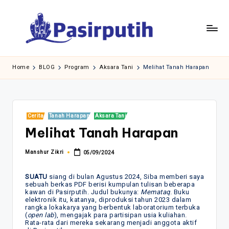
Skip
to
content
Home
BLOG
Program
Aksara Tani
Melihat Tanah Harapan
Posted
Cerita
Tanah Harapan
Aksara Tani
in
Melihat Tanah Harapan
Manshur Zikri
05/09/2024
Posted
by
SUATU
siang di bulan Agustus 2024, Siba memberi saya
sebuah berkas PDF berisi kumpulan tulisan beberapa
kawan di Pasirputih. Judul bukunya:
Memataq
. Buku
elektronik itu, katanya, diproduksi tahun 2023 dalam
rangka lokakarya yang berbentuk laboratorium terbuka
(
open lab
), mengajak para partisipan usia kuliahan.
Rata-rata dari mereka sekarang menjadi anggota aktif