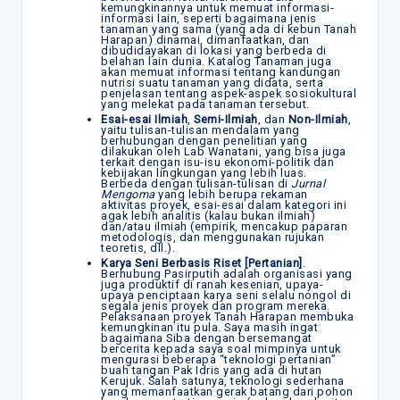
kemungkinannya untuk memuat informasi-
informasi lain, seperti bagaimana jenis
tanaman yang sama (yang ada di kebun Tanah
Harapan) dinamai, dimanfaatkan, dan
dibudidayakan di lokasi yang berbeda di
belahan lain dunia. Katalog Tanaman juga
akan memuat informasi tentang kandungan
nutrisi suatu tanaman yang didata, serta
penjelasan tentang aspek-aspek sosiokultural
yang melekat pada tanaman tersebut.
Esai-esai Ilmiah
,
Semi-Ilmiah
, dan
Non-Ilmiah
,
yaitu tulisan-tulisan mendalam yang
berhubungan dengan penelitian yang
dilakukan oleh Lab Wanatani, yang bisa juga
terkait dengan isu-isu ekonomi-politik dan
kebijakan lingkungan yang lebih luas.
Berbeda dengan tulisan-tulisan di
Jurnal
Mengoma
yang lebih berupa rekaman
aktivitas proyek, esai-esai dalam kategori ini
agak lebih analitis (kalau bukan ilmiah)
dan/atau ilmiah (empirik, mencakup paparan
metodologis, dan menggunakan rujukan
teoretis, dll.).
Karya Seni Berbasis Riset [Pertanian]
.
Berhubung Pasirputih adalah organisasi yang
juga produktif di ranah kesenian, upaya-
upaya penciptaan karya seni selalu nongol di
segala jenis proyek dan program mereka.
Pelaksanaan proyek Tanah Harapan membuka
kemungkinan itu pula. Saya masih ingat
bagaimana Siba dengan bersemangat
bercerita kepada saya soal mimpinya untuk
mengurasi beberapa “teknologi pertanian”
buah tangan Pak Idris yang ada di hutan
Kerujuk. Salah satunya, teknologi sederhana
yang memanfaatkan gerak batang dari pohon