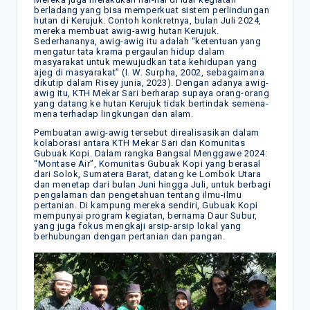
berladang yang bisa memperkuat sistem perlindungan
hutan di Kerujuk. Contoh konkretnya, bulan Juli 2024,
mereka membuat awig-awig hutan Kerujuk.
Sederhananya, awig-awig itu adalah “ketentuan yang
mengatur tata krama pergaulan hidup dalam
masyarakat untuk mewujudkan tata kehidupan yang
ajeg di masyarakat” (I. W. Surpha, 2002, sebagaimana
dikutip dalam Risey junia, 2023). Dengan adanya awig-
awig itu, KTH Mekar Sari berharap supaya orang-orang
yang datang ke hutan Kerujuk tidak bertindak semena-
mena terhadap lingkungan dan alam.
Pembuatan awig-awig tersebut direalisasikan dalam
kolaborasi antara KTH Mekar Sari dan Komunitas
Gubuak Kopi. Dalam rangka Bangsal Menggawe 2024:
“Montase Air”, Komunitas Gubuak Kopi yang berasal
dari Solok, Sumatera Barat, datang ke Lombok Utara
dan menetap dari bulan Juni hingga Juli, untuk berbagi
pengalaman dan pengetahuan tentang ilmu-ilmu
pertanian. Di kampung mereka sendiri, Gubuak Kopi
mempunyai program kegiatan, bernama Daur Subur,
yang juga fokus mengkaji arsip-arsip lokal yang
berhubungan dengan pertanian dan pangan.