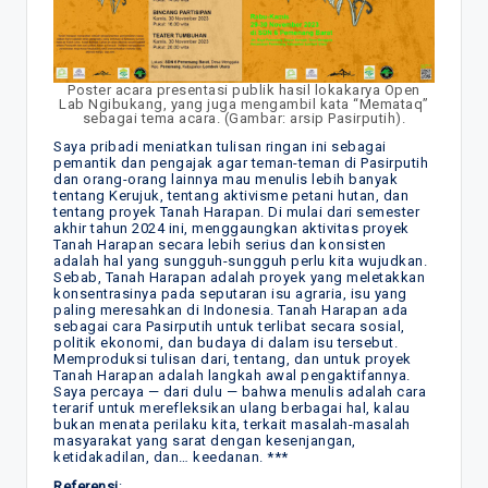
Poster acara presentasi publik hasil lokakarya Open
Lab Ngibukang, yang juga mengambil kata “Memataq”
sebagai tema acara. (Gambar: arsip Pasirputih).
Saya pribadi meniatkan tulisan ringan ini sebagai
pemantik dan pengajak agar teman-teman di Pasirputih
dan orang-orang lainnya mau menulis lebih banyak
tentang Kerujuk, tentang aktivisme petani hutan, dan
tentang proyek Tanah Harapan. Di mulai dari semester
akhir tahun 2024 ini, menggaungkan aktivitas proyek
Tanah Harapan secara lebih serius dan konsisten
adalah hal yang sungguh-sungguh perlu kita wujudkan.
Sebab, Tanah Harapan adalah proyek yang meletakkan
konsentrasinya pada seputaran isu agraria, isu yang
paling meresahkan di Indonesia. Tanah Harapan ada
sebagai cara Pasirputih untuk terlibat secara sosial,
politik ekonomi, dan budaya di dalam isu tersebut.
Memproduksi tulisan dari, tentang, dan untuk proyek
Tanah Harapan adalah langkah awal pengaktifannya.
Saya percaya — dari dulu — bahwa menulis adalah cara
terarif untuk merefleksikan ulang berbagai hal, kalau
bukan menata perilaku kita, terkait masalah-masalah
masyarakat yang sarat dengan kesenjangan,
ketidakadilan, dan… keedanan. ***
Referensi
: