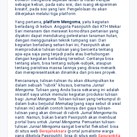
sebagai kebun, pada satu sisi, dan ruang eksperimen
kreatif, pada sisi yang lain. Pengelolaan itu akan
dikerjakan melalui tiga platform.
Yang pertama,
platform
Mengoma
, yaitu kegiatan
berladang di kebun. Anggota Pasirputih dan KTH Mekar
Sari menanam dan merawat komoditas pertanian yang
diyakini dapat mendukung pelestarian tanaman hutan,
dengan menggunakan teknik tumpang sari. Dari
kegiatan berladang sehari-hari ini, Pasirputih akan
memproduksi tulisan-tulisan yang bercerita tentang
apa-apa saja yang terjadi pada atau berhubungan
dengan kegiatan berladang tersebut. Ceritanya bisa
tentang alam, bisa tentang subjek-subjek, ataupun
tentang peristiwa massa lainnya yang dirasa menarik
dan merepresentasikan dinamika dari proses proyek.
Rencananya, tulisan-tulisan itu akan dikumpulkan ke
dalam sebuah “rubrik” khusus, bernama
Jurnal
Mengoma
. Tulisan yang Anda baca sekarang ini adalah
inisiatif saya untuk memulai kegiatan produksi tulisan
bagi
Jurnal Mengoma
. Tulisan-tulisan yang terkumpul di
dalam buku berjudul
Memataq
(yang saya sebut di awal
tulisan ini) adalah contoh lainnya dari gaya tulisan-
tulisan yang akan dimuat di rubrik
Jurnal Mengoma
itu
nanti. Namun, bukan berarti Pasirputih akan membuat
portal baru untuk
Jurnal Mengoma
. Pemuatan tulisan-
tulisan
Jurnal Mengoma
sangat bersifat fleksibel: bisa
di situs web
Berajahaksara
(portal jurnalisme warga
yang dikelola Pasirputih), bisa di situs web
Sayurankita