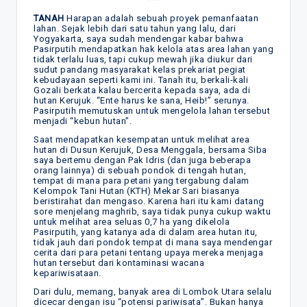
TANAH
Harapan adalah sebuah proyek pemanfaatan
lahan. Sejak lebih dari satu tahun yang lalu, dari
Yogyakarta, saya sudah mendengar kabar bahwa
Pasirputih mendapatkan hak kelola atas area lahan yang
tidak terlalu luas, tapi cukup mewah jika diukur dari
sudut pandang masyarakat kelas prekariat pegiat
kebudayaan seperti kami ini. Tanah itu, berkali-kali
Gozali berkata kalau bercerita kepada saya, ada di
hutan Kerujuk. “Ente harus ke sana, Heib!” serunya.
Pasirputih memutuskan untuk mengelola lahan tersebut
menjadi “kebun hutan”.
Saat mendapatkan kesempatan untuk melihat area
hutan di Dusun Kerujuk, Desa Menggala, bersama Siba
saya bertemu dengan Pak Idris (dan juga beberapa
orang lainnya) di sebuah pondok di tengah hutan,
tempat di mana para petani yang tergabung dalam
Kelompok Tani Hutan (KTH) Mekar Sari biasanya
beristirahat dan mengaso. Karena hari itu kami datang
sore menjelang maghrib, saya tidak punya cukup waktu
untuk melihat area seluas 0,7 ha yang dikelola
Pasirputih, yang katanya ada di dalam area hutan itu,
tidak jauh dari pondok tempat di mana saya mendengar
cerita dari para petani tentang upaya mereka menjaga
hutan tersebut dari kontaminasi wacana
kepariwisataan.
Dari dulu, memang, banyak area di Lombok Utara selalu
dicecar dengan isu “potensi pariwisata”. Bukan hanya