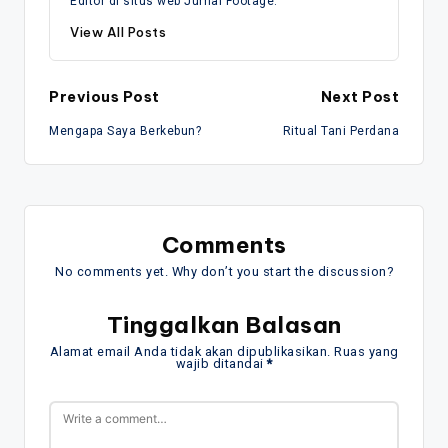
Editor di situs web Jurnal Footage.
View All Posts
Post
Previous Post
Next Post
Mengapa Saya Berkebun?
Ritual Tani Perdana
navigation
Comments
No comments yet. Why don’t you start the discussion?
Tinggalkan Balasan
Alamat email Anda tidak akan dipublikasikan.
Ruas yang
wajib ditandai
*