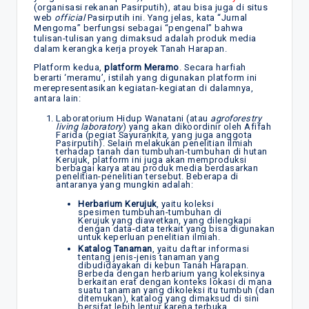
(organisasi rekanan Pasirputih), atau bisa juga di situs
web
official
Pasirputih ini. Yang jelas, kata “Jurnal
Mengoma” berfungsi sebagai “pengenal” bahwa
tulisan-tulisan yang dimaksud adalah produk media
dalam kerangka kerja proyek Tanah Harapan.
Platform kedua,
platform Meramo
. Secara harfiah
berarti ‘meramu’, istilah yang digunakan platform ini
merepresentasikan kegiatan-kegiatan di dalamnya,
antara lain:
Laboratorium Hidup Wanatani (atau
agroforestry
living laboratory
) yang akan dikoordinir oleh Afifah
Farida (pegiat Sayurankita, yang juga anggota
Pasirputih). Selain melakukan penelitian ilmiah
terhadap tanah dan tumbuhan-tumbuhan di hutan
Kerujuk, platform ini juga akan memproduksi
berbagai karya atau produk media berdasarkan
penelitian-penelitian tersebut. Beberapa di
antaranya yang mungkin adalah:
Herbarium Kerujuk
, yaitu koleksi
spesimen tumbuhan-tumbuhan di
Kerujuk yang diawetkan, yang dilengkapi
dengan data-data terkait yang bisa digunakan
untuk keperluan penelitian ilmiah.
Katalog Tanaman
, yaitu daftar informasi
tentang jenis-jenis tanaman yang
dibudidayakan di kebun Tanah Harapan.
Berbeda dengan herbarium yang koleksinya
berkaitan erat dengan konteks lokasi di mana
suatu tanaman yang dikoleksi itu tumbuh (dan
ditemukan), katalog yang dimaksud di sini
bersifat lebih lentur karena terbuka