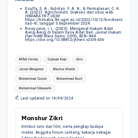
Dzulfa, S. A., Sulistyo, F. A. A., & Permatasari, C. K.
A. (2022). Agroforestri. Diakses dari situs web
HIMABA FKT UGM
:
https://himaba.fkt.ugm.ac.id/2022/10/12/biodivers
itas-4/, tanggal 5 September 2024.
Risey junia, I. L. (2023). Mengenal Hukum Adat
Awig-Awig di Dalam Desa Adat Bali.
Jurnal Hukum
Dan HAM Wara Sains
, 2(09), 828~844.
https://doi.org/10.58812/jhhws.v2i09.636
Tags:
Afifah Farida
Gubuak Kopi
Idris
Jurnal Mengoma
Mashur Khalid
Muhammad Gozali
Muhammad Rusli
Muhammad Sibawaihi
Last updated on 18/09/2024
Manshur Zikri
Kritikus seni dan film, serta pengkaji budaya
media. Anggota Forum Lenteng, bekerja sebagai